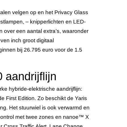
metalen velgen op en het Privacy Glass
mistlampen, – knipperlichten en LED-
ion over een aantal extra’s, waaronder
en inch groot digitaal
ginnen bij 26.795 euro voor de 1.5
aandrijflijn
e hybride-elektrische aandrijflijn:
e First Edition. Zo beschikt de Yaris
ing. Het stuurwiel is ook verwarmd en
te Control met twee zones en nanoe™ X
r Cross Traffic Alert, Lane Change