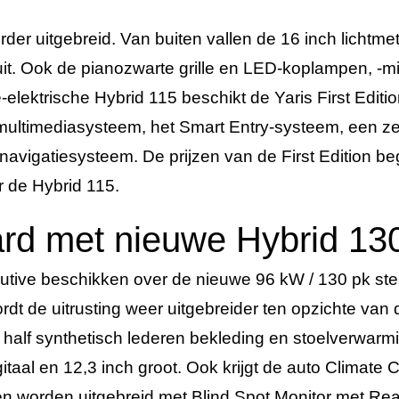
verder uitgebreid. Van buiten vallen de 16 inch licht
ruit. Ook de pianozwarte grille en LED-koplampen, -
de-elektrische Hybrid 115 beschikt de Yaris First Edit
ultimediasysteem, het Smart Entry-systeem, een zev
avigatiesysteem. De prijzen van de First Edition be
r de Hybrid 115.
rd met nieuwe Hybrid 130 
utive beschikken over de nieuwe 96 kW / 130 pk sterk
rdt de uitrusting weer uitgebreider ten opzichte van d
 half synthetisch lederen bekleding en stoelverwarm
igitaal en 12,3 inch groot. Ook krijgt de auto Clima
en worden uitgebreid met Blind Spot Monitor met Rea