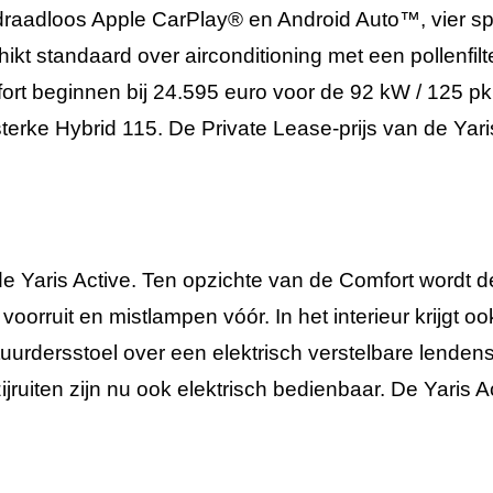
raadloos Apple CarPlay® en Android Auto™, vier s
ikt standaard over airconditioning met een pollenfilt
fort beginnen bij 24.595 euro voor de 92 kW / 125 pk
terke Hybrid 115. De Private Lease-prijs van de Yari
 de Yaris Active. Ten opzichte van de Comfort wordt d
oorruit en mistlampen vóór. In het interieur krijgt o
tuurdersstoel over een elektrisch verstelbare lende
ijruiten zijn nu ook elektrisch bedienbaar. De Yaris 